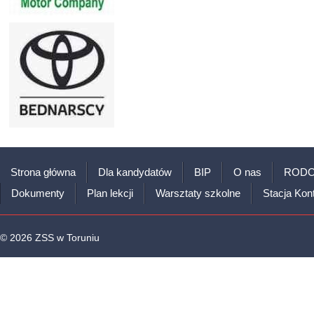
Strona główna
Dla kandydatów
BIP
O nas
ROD
Dokumenty
Plan lekcji
Warsztaty szkolne
Stacja Kon
© 2026 ZSS w Toruniu