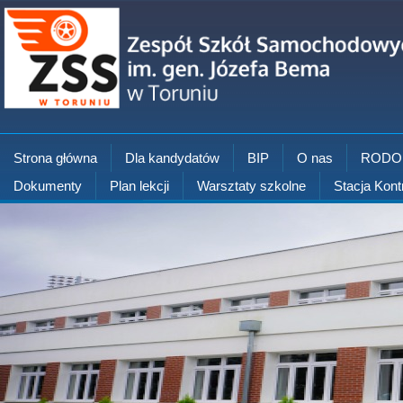
Strona główna
Dla kandydatów
BIP
O nas
RODO
Dokumenty
Plan lekcji
Warsztaty szkolne
Stacja Kont