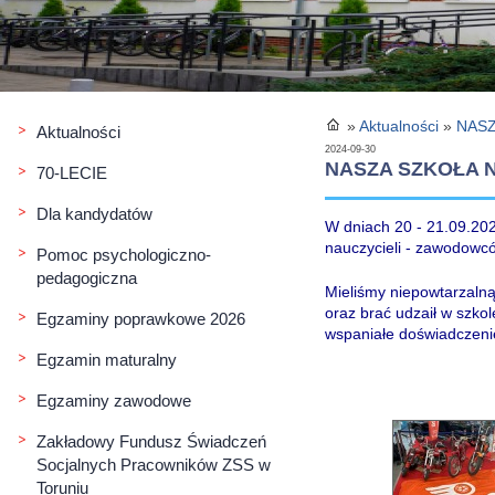
»
Aktualności
»
NASZ
Aktualności
2024-09-30
NASZA SZKOŁA 
70-LECIE
Dla kandydatów
W dniach 20 - 21.09.202
nauczycieli - zawodowcó
Pomoc psychologiczno-
pedagogiczna
Mieliśmy niepowtarzaln
oraz brać udzaił w szk
Egzaminy poprawkowe 2026
wspaniałe doświadczenie
Egzamin maturalny
Egzaminy zawodowe
Zakładowy Fundusz Świadczeń
Socjalnych Pracowników ZSS w
Toruniu